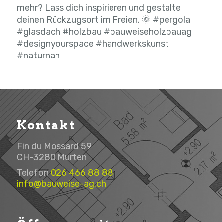
mehr? Lass dich inspirieren und gestalte
deinen Rückzugsort im Freien. 🌞 #pergola
#glasdach #holzbau #bauweiseholzbauag
#designyourspace #handwerkskunst
#naturnah
Kontakt
Fin du Mossard 59
CH-3280 Murten
Telefon
026 466 88 88
info@bauweise-ag.ch